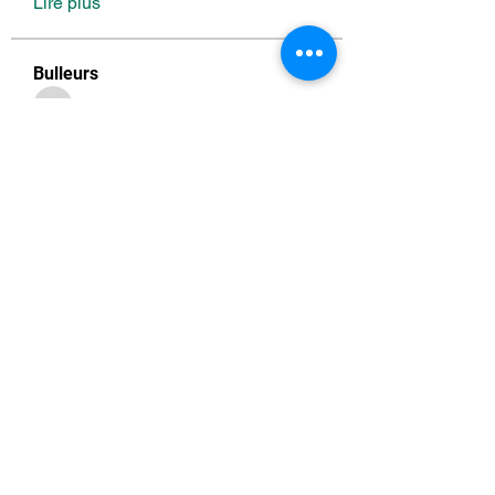
Lire plus
Bulleurs
florentine.depireux
S'abonner
florentine.depireux
laeti_bl
S'abonner
laeti_bl
maor.elkessi
S'abonner
maor.elkessi
duboismanouchette
S'abonner
duboismanouchette
cecile ...
S'abonner
Voir tous les Bulleurs (200)
Formulaire d'abonnement