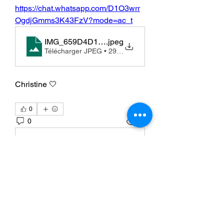
https://chat.whatsapp.com/D1O3wrr
OgdjGmms3K43FzV?mode=ac_t
IMG_659D4D11E3A7-1
.jpeg
Télécharger JPEG • 296KB
Christine 🤍
0
0
10
Write a comment...
À propos
Bienvenue à La Bulle ! Ici, vous
pouvez contacter les autres
...
Lire plus