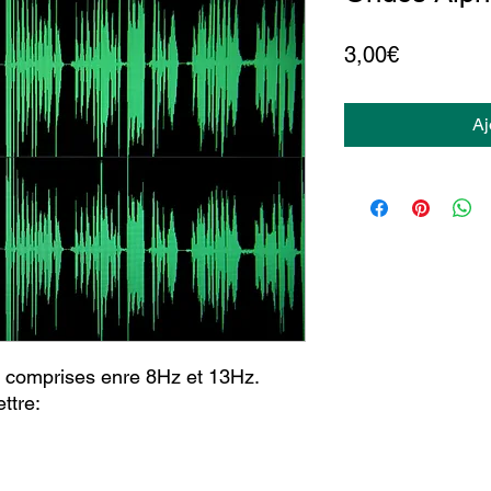
Prix
3,00€
Aj
 comprises enre 8Hz et 13Hz.
ttre: